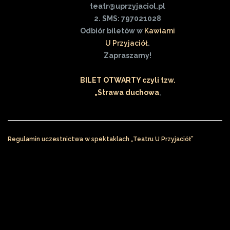
teatr@uprzyjaciol.pl
2. SMS: 797021028
Odbiór biletów w
Kawiarni
U Przyjaciół
.
Zapraszamy!
BILET OTWARTY czyli tzw.
„Strawa duchowa
„
Regulamin uczestnictwa w spektaklach „Teatru U Przyjaciół”