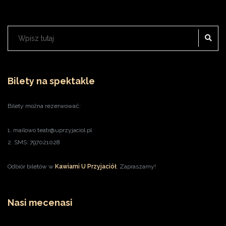
SZ
Szukaj:
Bilety na spektakle
Bilety można rezerwować:
1. mailowo teatr@uprzyjaciol.pl
2. SMS: 797021028
Odbiór biletów w
Kawiarni U Przyjaciół
. Zapraszamy!
Nasi mecenasi