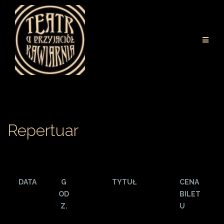
Przejdź
do
treści
Repertuar
DATA
G
TYTUŁ
CENA
OD
BILET
Z.
U