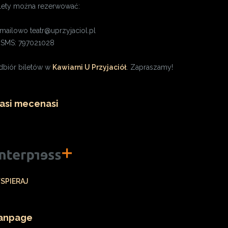
ilety można rezerwować:
 mailowo teatr@uprzyjaciol.pl
. SMS: 797021028
dbiór biletów w
Kawiarni U Przyjaciół
. Zapraszamy!
asi mecenasi
SPIERAJ
anpage