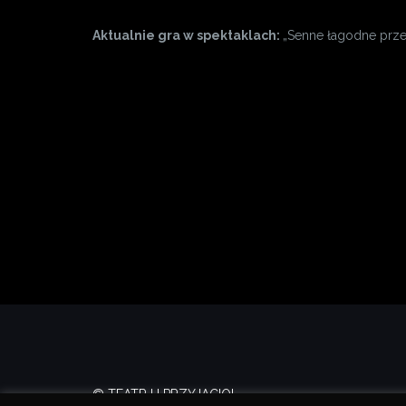
Aktualnie gra w spektaklach:
„Senne łagodne prześ
© TEATR U PRZYJACIOL