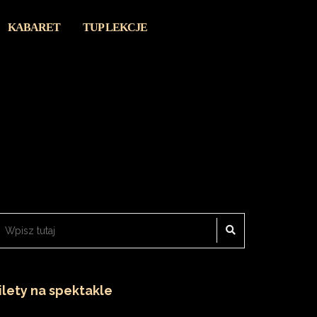
KABARET
TUP LEKCJE
SZUKAJ
ukaj:
ilety na spektakle