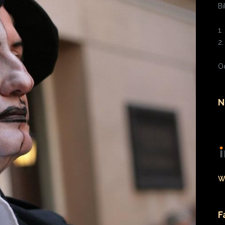
B
1.
2
O
N
W
F