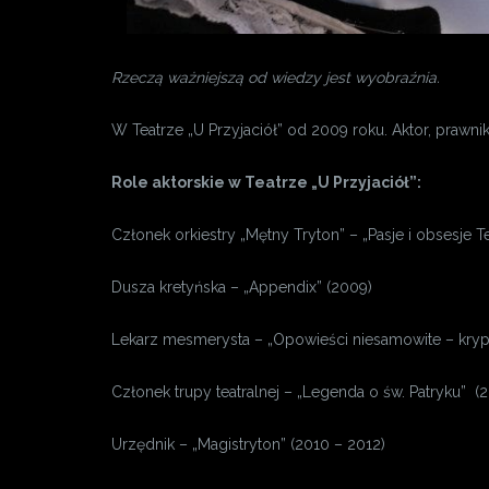
Rzeczą ważniejszą od wiedzy jest wyobraźnia.
W Teatrze „U Przyjaciół” od 2009 roku. Aktor, prawn
Role aktorskie w Teatrze „U Przyjaciół”:
Członek orkiestry „Mętny Tryton” – „Pasje i obsesje T
Dusza kretyńska – „Appendix” (2009)
Lekarz mesmerysta – „Opowieści niesamowite – krypt
Członek trupy teatralnej – „Legenda o św. Patryku” (2
Urzędnik – „Magistryton” (2010 – 2012)