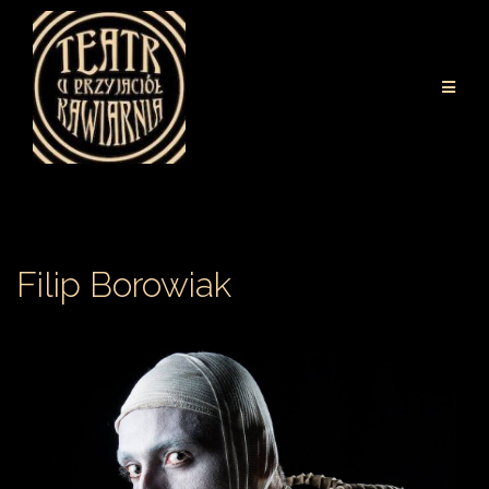
Przejdź
do
treści
Filip Borowiak