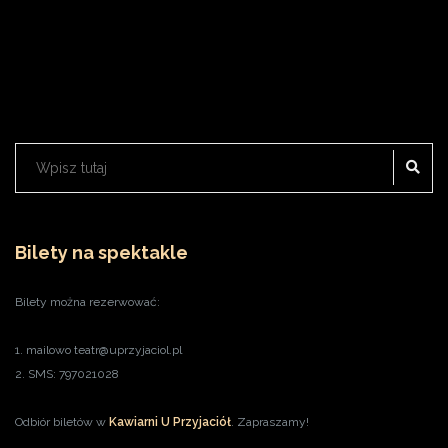
SZ
Szukaj:
Bilety na spektakle
Bilety można rezerwować:
1. mailowo teatr@uprzyjaciol.pl
2. SMS: 797021028
Odbiór biletów w
Kawiarni U Przyjaciół
. Zapraszamy!